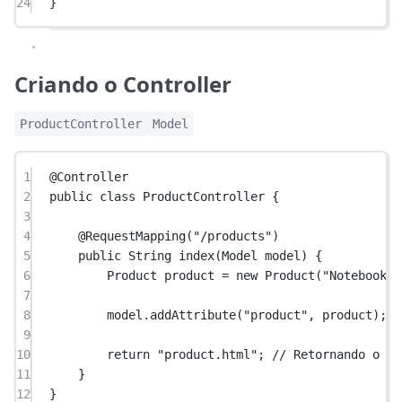
24
}
Criando o Controller
ProductController
Model
1
@
Controller
2
public
class
ProductController
 {
3
4
@
RequestMapping
(
"/products"
)
5
public
 String 
index
(Model 
model
) {
6
Product product 
=
new
Product
(
"Notebook"
,
7
8
model.
addAttribute
(
"product"
, product); 
/
9
10
return
"product.html"
; 
// Retornando o no
11
}
12
}