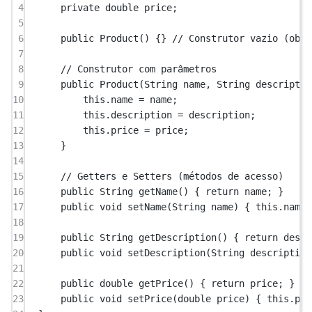
4
private
double
 price;
5
6
public
Product
() {} 
// Construtor vazio (obri
7
8
// Construtor com parâmetros
9
public
Product
(String 
name
, String 
descriptio
10
this
.name 
=
 name;
11
this
.description 
=
 description;
12
this
.price 
=
 price;
13
}
14
15
// Getters e Setters (métodos de acesso)
16
public
 String 
getName
() { 
return
 name; }
17
public
void
setName
(String 
name
) { 
this
.name 
18
19
public
 String 
getDescription
() { 
return
 descr
20
public
void
setDescription
(String 
description
21
22
public
double
getPrice
() { 
return
 price; }
23
public
void
setPrice
(
double
price
) { 
this
.pri