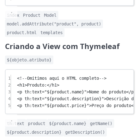
index
Product
Model
model.addAttribute("product", product)
product.html
templates
Criando a View com Thymeleaf
${objeto.atributo}
1
<!--Omitimos aqui o HTML completo-->
2
<
h1
>Produto:</
h1
>
3
<
p
th:text
=
"${product.name}"
>Nome do produto</
p
>
4
<
p
th:text
=
"${product.description}"
>Descrição do 
5
<
p
th:text
=
"${product.price}"
>Preço do produto</
p
th:text
product
${product.name}
getName()
${product.description}
getDescription()