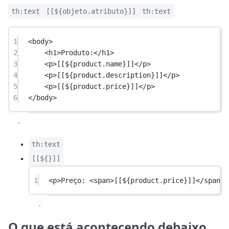
th:text
[[${objeto.atributo}]]
th:text
1
<
body
>
2
<
h1
>Produto:</
h1
>
3
<
p
>[[${product.name}]]</
p
>
4
<
p
>[[${product.description}]]</
p
>
5
<
p
>[[${product.price}]]</
p
>
6
</
body
>
th:text
[[${}]]
1
<
p
>Preço: <
span
>[[${product.price}]]</
span
> 
O que está acontecendo debaixo